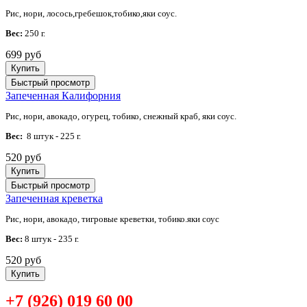
Рис, нори, лосось,гребешок,тобико,яки соус.
Вес:
250 г.
699 руб
Купить
Быстрый просмотр
Запеченная Калифорния
Рис, нори, авокадо, огурец, тобико, снежный краб, яки соус.
Вес:
8 штук - 225 г.
520 руб
Купить
Быстрый просмотр
Запеченная креветка
Рис, нори, авокадо, тигровые креветки, тобико.яки соус
Вес:
8 штук - 235 г.
520 руб
Купить
+7 (926) 019 60 00