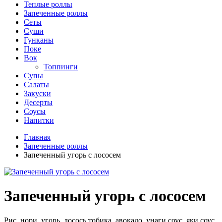
Теплые роллы
Запеченные роллы
Сеты
Суши
Гунканы
Поке
Вок
Топпинги
Супы
Салаты
Закуски
Десерты
Соусы
Напитки
Главная
Запеченные роллы
Запеченный угорь с лососем
Запеченный угорь с лососем
Рис, нори, угорь, лосось,тобика. авокадо, унаги соус, яки соус,