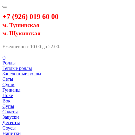
+7 (926) 019 60 00
м. Тушинская
м. Щукинская
Ежедневно с 10 00 до 22.00.
(
)
Роллы
Теплые роллы
Запеченные роллы
Сеты
Суши
Гунканы
Поке
Вок
Супы
Салаты
Закуски
Десерты
Соусы
Напитки