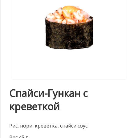
Спайси-Гункан с
креветкой
Рис, нори, креветка, спайси соус.
Вес 45 г