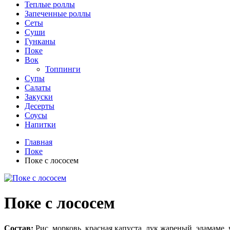
Теплые роллы
Запеченные роллы
Сеты
Суши
Гунканы
Поке
Вок
Топпинги
Супы
Салаты
Закуски
Десерты
Соусы
Напитки
Главная
Поке
Поке с лососем
Поке с лососем
Состав:
Рис, морковь, красная капуста, лук жареный, эдамаме, 