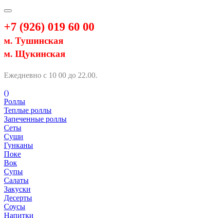
+7 (926) 019 60 00
м. Тушинская
м. Щукинская
Ежедневно с 10 00 до 22.00.
(
)
Роллы
Теплые роллы
Запеченные роллы
Сеты
Суши
Гунканы
Поке
Вок
Супы
Салаты
Закуски
Десерты
Соусы
Напитки