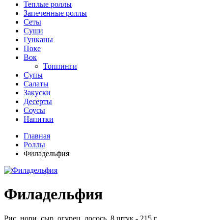
Теплые роллы
Запеченные роллы
Сеты
Суши
Гунканы
Поке
Вок
Топпинги
Супы
Салаты
Закуски
Десерты
Соусы
Напитки
Главная
Роллы
Филадельфия
Филадельфия
Рис, нори, сыр, огурец, лосось. 8 штук
-
215 г.